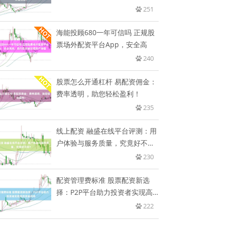
251
海能投顾680一年可信吗 正规股
票场外配资平台App，安全高
240
股票怎么开通杠杆 易配资佣金：
费率透明，助您轻松盈利！
235
线上配资 融盛在线平台评测：用
户体验与服务质量，究竟好不
好？
230
配资管理费标准 股票配资新选
择：P2P平台助力投资者实现高
效
222