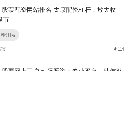
股票配资网站排名 太原配资杠杆：放大收
股市！
资网站排名
配资
114
股票网上开户 恒远配资：专业平台，助您财
上开户
116
网络配资交易 按天配资，灵活投资，日日盈