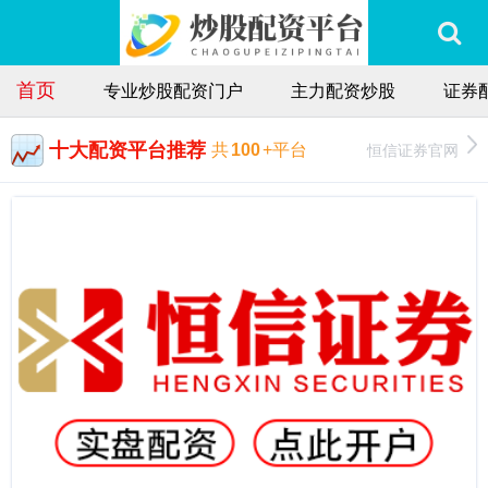
首页
专业炒股配资门户
主力配资炒股
证券
十大配资平台推荐
恒信证券官网
共
100
+平台