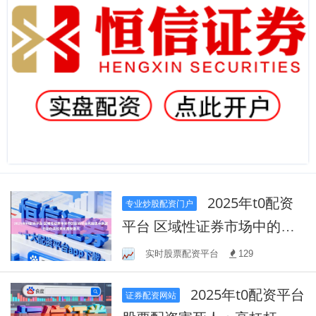
2025年t0配资
专业炒股配资门户
平台 区域性证券市场中的配
资平台风险提示条款自动化
实时股票配资平台
129
风控系统围绕最大
2025年t0配资平台
证券配资网站