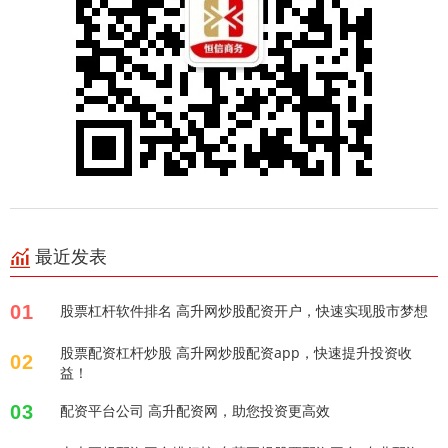
最近发表
01
股票杠杆软件排名 高升网炒股配资开户，快速实现股市梦想
股票配资杠杆炒股 高升网炒股配资app，快速提升投资收
02
益！
03
配资平台公司 高升配资网，助您投资更高效