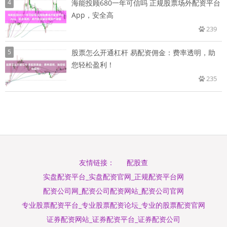
4
海能投顾680一年可信吗 正规股票场外配资平台
App，安全高
239
5
股票怎么开通杠杆 易配资佣金：费率透明，助
您轻松盈利！
235
配股查
友情链接：
实盘配资平台_实盘配资官网_正规配资平台网
配资公司网_配资公司配资网站_配资公司官网
专业股票配资平台_专业股票配资论坛_专业的股票配资官网
证券配资网站_证券配资平台_证券配资公司