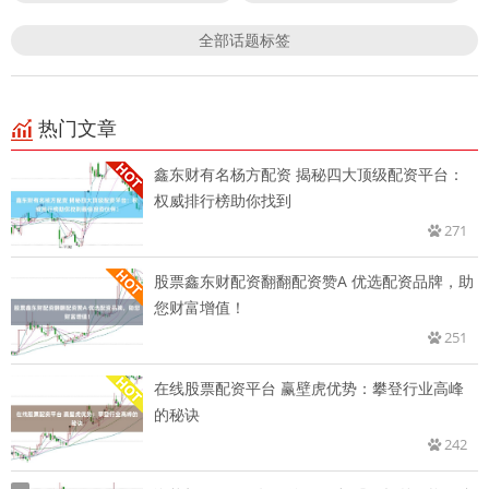
全部话题标签
热门文章
鑫东财有名杨方配资 揭秘四大顶级配资平台：
权威排行榜助你找到
271
股票鑫东财配资翻翻配资赞A 优选配资品牌，助
您财富增值！
251
在线股票配资平台 赢壁虎优势：攀登行业高峰
的秘诀
242