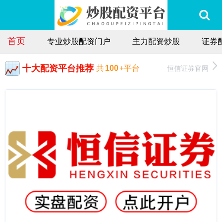
首页
专业炒股配资门户
主力配资炒股
证券
十大配资平台推荐
恒信证券官网
共
100
+平台