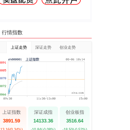
行情指数
上证走势
深证走势
创业走势
上证指数
深证成指
创业板指
3891.59
14133.36
3516.64
13.16
(0.34%)
-10.84
(-0.08%)
-18.50
(-0.52%)