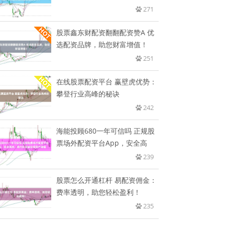
到
271
股票鑫东财配资翻翻配资赞A 优
选配资品牌，助您财富增值！
251
在线股票配资平台 赢壁虎优势：
攀登行业高峰的秘诀
242
海能投顾680一年可信吗 正规股
票场外配资平台App，安全高
239
股票怎么开通杠杆 易配资佣金：
费率透明，助您轻松盈利！
235