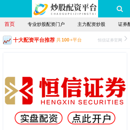
首页
专业炒股配资门户
主力配资炒股
证券
十大配资平台推荐
恒信证券官网
共
100
+平台