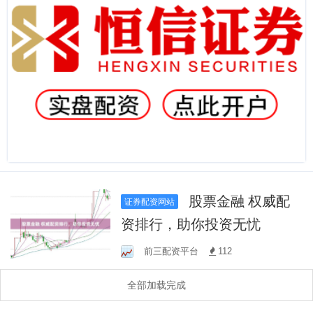
股票金融 权威配
证券配资网站
资排行，助你投资无忧
前三配资平台
112
全部加载完成