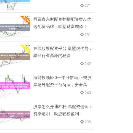
到
271
股票鑫东财配资翻翻配资赞A 优
选配资品牌，助您财富增值！
251
在线股票配资平台 赢壁虎优势：
攀登行业高峰的秘诀
242
海能投顾680一年可信吗 正规股
票场外配资平台App，安全高
240
股票怎么开通杠杆 易配资佣金：
费率透明，助您轻松盈利！
235