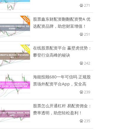
到
271
股票鑫东财配资翻翻配资赞A 优
选配资品牌，助您财富增值！
251
在线股票配资平台 赢壁虎优势：
攀登行业高峰的秘诀
242
海能投顾680一年可信吗 正规股
票场外配资平台App，安全高
239
股票怎么开通杠杆 易配资佣金：
费率透明，助您轻松盈利！
235