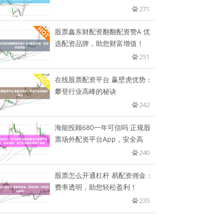
到
271
股票鑫东财配资翻翻配资赞A 优
选配资品牌，助您财富增值！
251
在线股票配资平台 赢壁虎优势：
攀登行业高峰的秘诀
242
海能投顾680一年可信吗 正规股
票场外配资平台App，安全高
240
股票怎么开通杠杆 易配资佣金：
费率透明，助您轻松盈利！
235