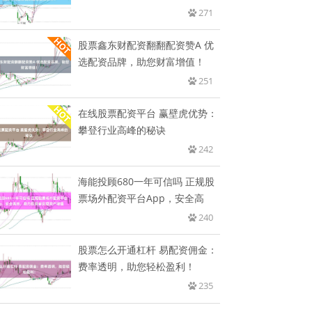
到
271
股票鑫东财配资翻翻配资赞A 优
选配资品牌，助您财富增值！
251
在线股票配资平台 赢壁虎优势：
攀登行业高峰的秘诀
242
海能投顾680一年可信吗 正规股
票场外配资平台App，安全高
240
股票怎么开通杠杆 易配资佣金：
费率透明，助您轻松盈利！
235