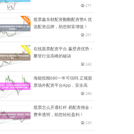
到
271
股票鑫东财配资翻翻配资赞A 优
选配资品牌，助您财富增值！
251
在线股票配资平台 赢壁虎优势：
攀登行业高峰的秘诀
242
海能投顾680一年可信吗 正规股
票场外配资平台App，安全高
240
股票怎么开通杠杆 易配资佣金：
费率透明，助您轻松盈利！
235